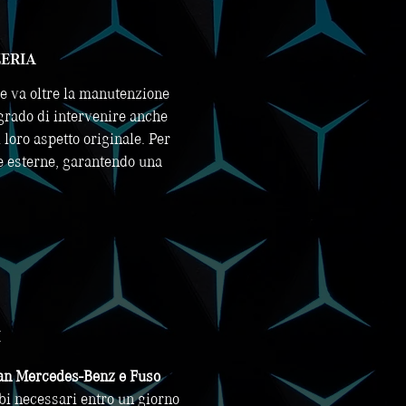
ZERIA
he va oltre la manutenzione
 grado di intervenire anche
 loro aspetto originale. Per
re esterne, garantendo una
I
an Mercedes-Benz e Fuso
mbi necessari entro un giorno