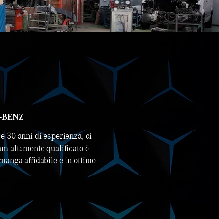
-BENZ
re 30 anni di esperienza, ci
eam altamente qualificato è
imanga affidabile e in ottime