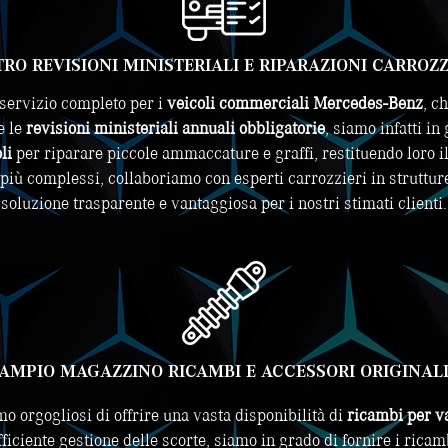
RO REVISIONI MINISTERIALI E RIPARAZIONI CARROZ
n servizio completo per i
veicoli commerciali Mercedes-Benz
, c
e le
revisioni ministeriali annuali obbligatorie
, siamo infatti in
li
per riparare piccole ammaccature e graffi, restituendo loro il
 più complessi, collaboriamo con esperti carrozzieri in struttu
soluzione trasparente e vantaggiosa per i nostri stimati clienti.
AMPIO MAGAZZINO RICAMBI E ACCESSORI ORIGINAL
o orgogliosi di offrire una vasta disponibilità di
ricambi per v
efficiente gestione delle scorte, siamo in grado di fornire i rica